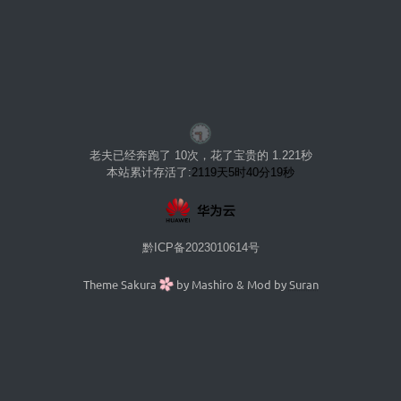
Linux
Docker
数据库
WordPress
食万卷
老夫已经奔跑了 10次，花了宝贵的 1.221秒
小食记
本站累计存活了:
2119天5时40分19秒
杂食记
说说
黔ICP备2023010614号
时间线
Theme Sakura
by Mashiro & Mod by
Suran