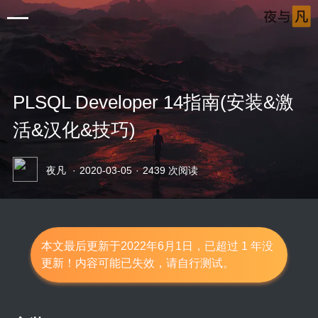
PLSQL Developer 14指南(安装&激
活&汉化&技巧)
首页
夜凡
·
2020-03-05
·
2439 次阅读
清单
审片室
音乐岛
本文最后更新于2022年6月1日，已超过 1 年没
更新！内容可能已失效，请自行测试。
笔记本
Windows