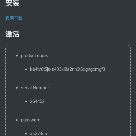
Linux
安装
Docker
官网下载
数据库
WordPress
激活
食万卷
product code:
小食记
杂食记
ke4tv8t5jtxz493kl8s2nn3t6xgngcmgf3
说说
serial Number:
时间线
264452
password:
xs374ca