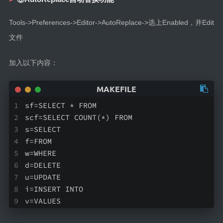
Tools->Preferences->Editor->AutoReplace->选上Enabled，并Edit
文件
加入以下内容：
sf=SELECT * FROM
scf=SELECT COUNT(*) FROM
s=SELECT
f=FROM
w=WHERE
d=DELETE
u=UPDATE
i=INSERT INTO
v=VALUES