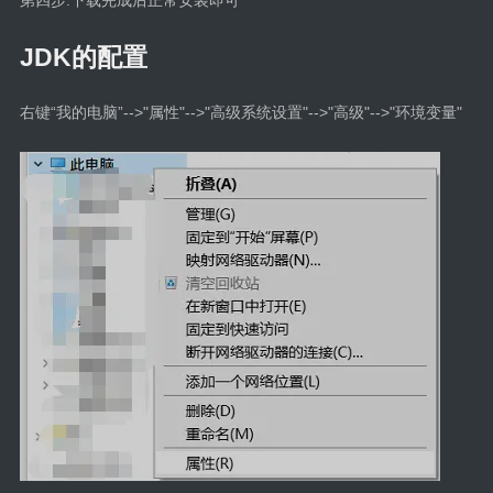
JDK的配置
右键“我的电脑”-->"属性"-->"高级系统设置"-->"高级"-->"环境变量"