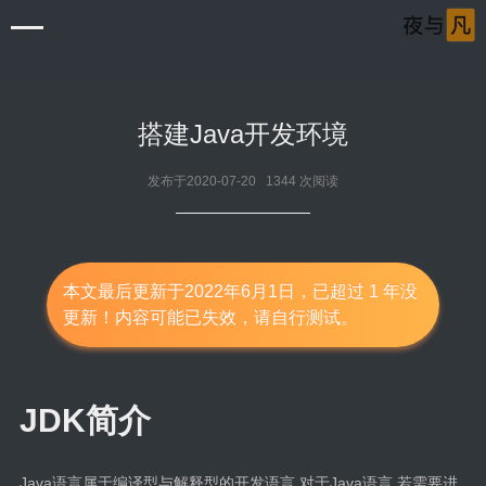
搭建Java开发环境
发布于2020-07-20 1344 次阅读
首页
清单
本文最后更新于2022年6月1日，已超过 1 年没
更新！内容可能已失效，请自行测试。
审片室
音乐岛
JDK简介
笔记本
Windows
Java语言属于编译型与解释型的开发语言,对于Java语言,若需要进