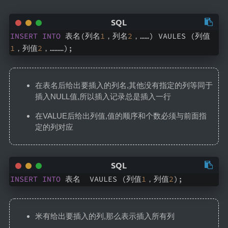
Linux
Docker
数据库
INSERT
INTO
 表名(列名
1
，列名
2
，……) VAULES (列值
1
，列值
2
，………);
WordPress
食万卷
在表名后给出要插入的列名,其他没有指定的列等同于
小食记
插入NULL值,所以插入记录总是插入一行
杂食记
在VALUE后给出列值,值的顺序和个数必须与前面指
定的列对应
说说
时间线
INSERT
INTO
 表名  VAULES (列值
1
，列值
2
);
米有给出要插入的列,那么表示插入所有列